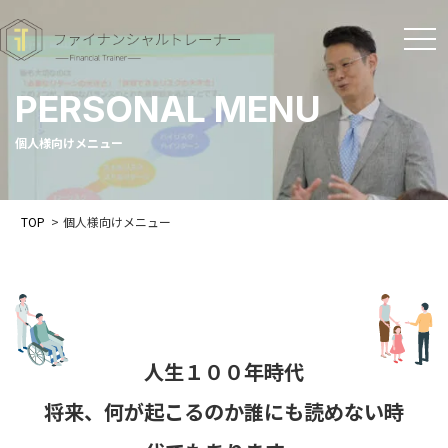
t
o
PERSONAL MENU
g
g
個人様向けメニュー
l
e
TOP
>
個人様向けメニュー
n
a
v
i
g
人生１００年時代
a
将来、何が起こるのか誰にも読めない時
t