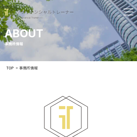
t
o
ABOUT
g
g
事務所情報
l
e
TOP
>
事務所情報
n
a
v
i
g
a
t