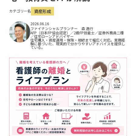
i
カテゴリー名
資産形成
o
n
2026.06.16
ファイナンシャルプランナー 森 逸行
AFP（日本FP協会認定）／2級FP技能士／証券外務員二種
／住宅ローンアドバイザー
住宅購入・資産運用・保険・相続まで幅広く対応。実務経
験に基づいた、現実的で分かりやすいアドバイスを提供し
ている。