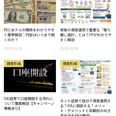
円と米ドルの関係をわかりやす
老後の資産運用で重要な「取り
く簡単解説｜円安はいつまで続
崩し設計」とは？FPがわかりや
くのか？
すく解説
2022.10.19
2026.05.08
資産形成
資産形成
SBI証券で口座開設する流れに
ネット証券で自分で資産運用す
ついて徹底解説【キャンペーン
る？IFAに相談する？メリッ
情報あり】
ト・デメリットと年齢別の向き
不向きをFPが解説