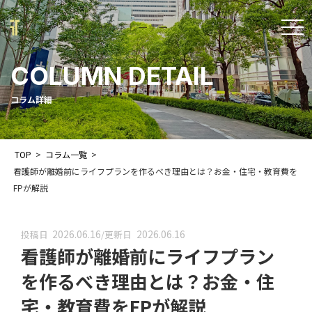
t
o
COLUMN DETAIL
g
g
コラム詳細
l
e
TOP
>
コラム一覧
>
n
看護師が離婚前にライフプランを作るべき理由とは？お金・住宅・教育費を
a
FPが解説
v
i
2026.06.16
2026.06.16
投稿日
/
更新日
看護師が離婚前にライフプラン
g
a
を作るべき理由とは？お金・住
t
宅・教育費をFPが解説