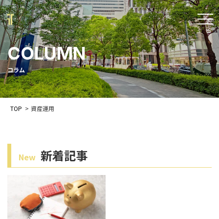
t
o
COLUMN
g
g
コラム
l
e
TOP
>
資産運用
n
a
v
新着記事
New
i
g
a
t