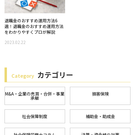
i
o
退職金のおすすめ運用方法6
n
選！退職金のおすすめ運用方法
をわかりやすくプロが解説
2023.02.22
カテゴリー
Category
M&A・企業の売買・合併・事業
損害保険
承継
社会保障制度
補助金・助成金
社会保険労務士コラム
決算・資金繰り対策