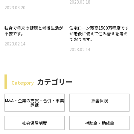
2023.03.18
i
2023.03.20
o
n
独身で将来の健康と老後生活が
住宅ローン残高1500万程度です
不安です。
が老後に備えて住み替えを考え
ております。
2023.02.14
2023.02.14
カテゴリー
Category
M&A・企業の売買・合併・事業
損害保険
承継
社会保障制度
補助金・助成金