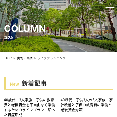
t
o
COLUMN
g
g
コラム
l
e
TOP
>
実例・実績
>
ライフプランニング
n
a
v
新着記事
New
i
g
40歳代 3人家族 子供の教育
40歳代 子供3人の5人家族 家
a
費と老後資金を不自由なく準備
計改善と子供の教育費の準備と
するためのライフプランに沿っ
老後資金対策
t
た資産形成