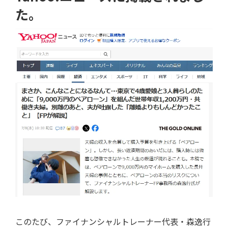
i
た。
o
n
このたび、ファイナンシャルトレーナー代表・森逸行