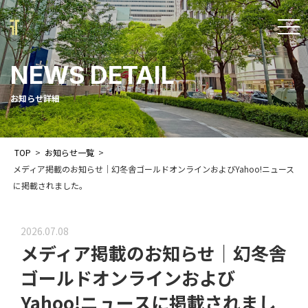
t
o
NEWS DETAIL
g
g
お知らせ詳細
l
e
TOP
>
お知らせ一覧
>
n
メディア掲載のお知らせ｜幻冬舎ゴールドオンラインおよびYahoo!ニュース
a
に掲載されました。
v
i
2026.07.08
メディア掲載のお知らせ｜幻冬舎
g
a
ゴールドオンラインおよび
t
Yahoo!ニュースに掲載されまし