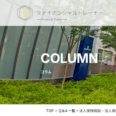
COLUMN
コラム
TOP
>
Q＆A
>
法人保険相談・法人保