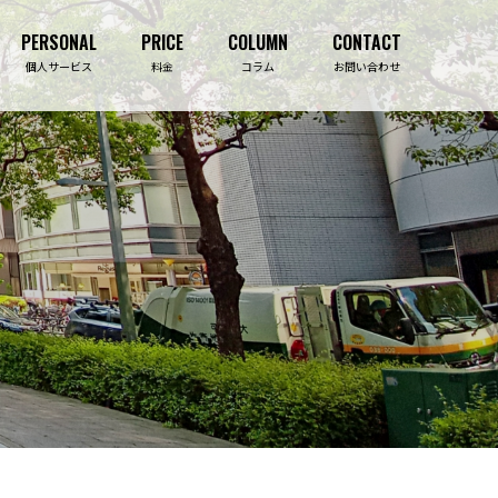
PERSONAL
PRICE
COLUMN
CONTACT
PERSONAL
PRICE
COLUMN
CONTACT
個人サービス
料金
コラム
お問い合わせ
吉祥寺事務所
ライフプランニング診断
事業保障コンサルティング
生命保険相談
決算・資金繰り対策
住宅購入相談
法人保険コンサルティング
資産形成相談
損害保険
介護施設紹介
福利厚生導入コンサルティング
セミナー・研修
補助金・助成金サポート
セミナー・研修事業