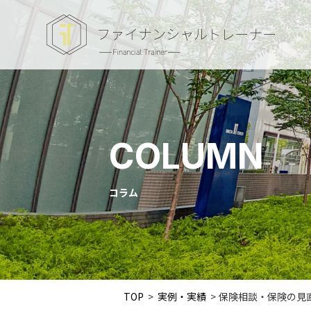
COLUMN
コラム
TOP
>
実例・実績
>
保険相談・保険の見