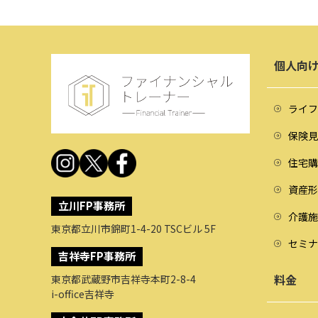
個人向
ライフ
保険見
住宅購
資産形
立川FP事務所
介護施
東京都立川市錦町1-4-20 TSCビル 5F
セミナ
吉祥寺FP事務所
料金
東京都武蔵野市吉祥寺本町2-8-4
i-office吉祥寺