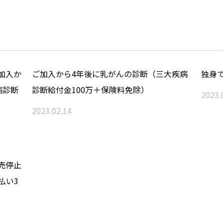
加入か
ご加入から4年後に乳がんの診断（三大疾病
独身
病診断
診断給付金100万＋保険料免除）
2023.
2023.02.14
売停止
払い3