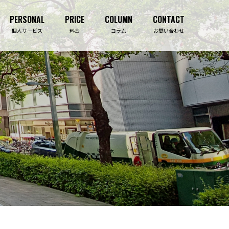
PERSONAL
PRICE
COLUMN
CONTACT
PERSONAL
PRICE
COLUMN
CONTACT
個人サービス
料金
コラム
お問い合わせ
吉祥寺事務所
ライフプランニング診断
事業保障コンサルティング
生命保険相談
決算・資金繰り対策
住宅購入相談
法人保険コンサルティング
資産形成相談
損害保険
介護施設紹介
福利厚生導入コンサルティング
セミナー・研修
補助金・助成金サポート
セミナー・研修事業