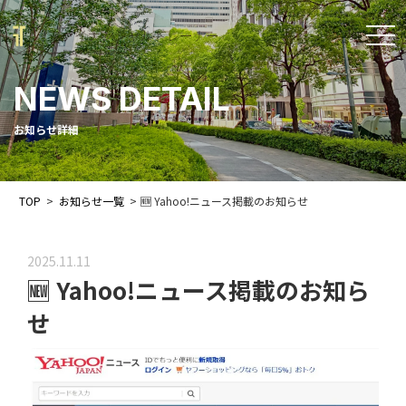
t
o
NEWS DETAIL
g
g
お知らせ詳細
l
e
TOP
>
お知らせ一覧
>
🆕 Yahoo!ニュース掲載のお知らせ
n
a
2025.11.11
v
🆕 Yahoo!ニュース掲載のお知ら
i
せ
g
a
t