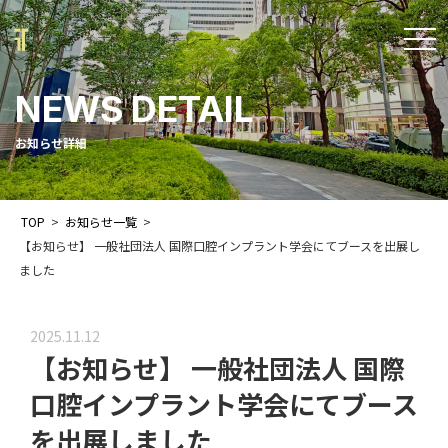
t
o
NEWS DETAIL
g
g
お知らせ詳細
l
e
TOP
>
お知らせ一覧
>
n
【お知らせ】 一般社団法人 国際口腔インプラント学会にてブースを出展し
a
ました
v
i
2025.11.12
【お知らせ】 一般社団法人 国際
g
a
口腔インプラント学会にてブース
t
を出展しました