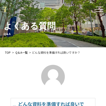
t
o
よくある質問
g
g
Q＆A
l
e
TOP
>
Q＆A一覧
>
どんな資料を準備すれば良いですか？
n
a
v
i
g
a
t
どんな資料を準備すれば良いで