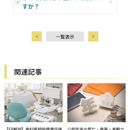
i
すか？
o
n
一覧表示
関連記事
【FP解説】歯科医師賠償責任保
公的年金の死亡・傷害・老齢で