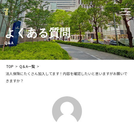
t
o
よくある質問
g
g
Q＆A
l
e
TOP
>
Q＆A一覧
>
n
法人保険にたくさん加入してます！内容を確認したいと思いますがお願いで
a
きますか？
v
i
g
a
t