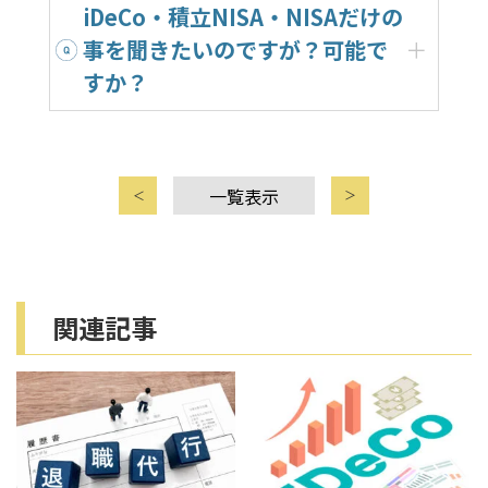
i
iDeCo・積立NISA・NISAだけの
事を聞きたいのですが？可能で
o
すか？
n
一覧表示
関連記事