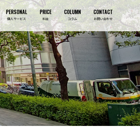
PERSONAL
PRICE
COLUMN
CONTACT
PERSONAL
PRICE
COLUMN
CONTACT
個人サービス
料金
コラム
お問い合わせ
吉祥寺事務所
ライフプランニング診断
事業保障コンサルティング
生命保険相談
決算・資金繰り対策
住宅購入相談
法人保険コンサルティング
資産形成相談
損害保険
介護施設紹介
福利厚生導入コンサルティング
セミナー・研修
補助金・助成金サポート
セミナー・研修事業