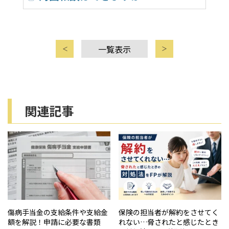
i
o
n
一覧表示
関連記事
傷病手当金の支給条件や支給金
保険の担当者が解約をさせてく
額を解説！申請に必要な書類
れない…脅されたと感じたとき