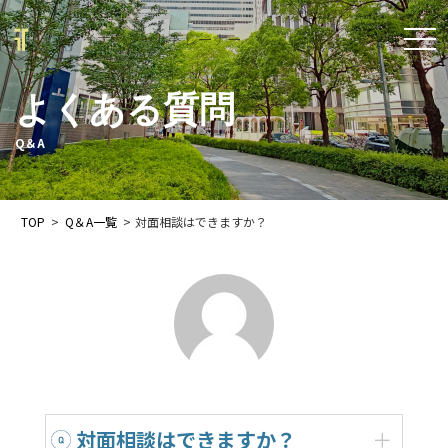
t
o
よくある質問
g
g
Q＆A
l
e
TOP
>
Q＆A一覧
>
対面相談はできますか？
n
a
v
i
g
a
t
対面相談はできますか？