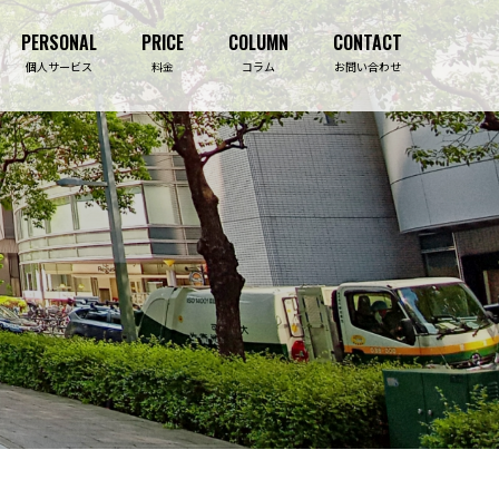
PERSONAL
PRICE
COLUMN
CONTACT
PERSONAL
PRICE
COLUMN
CONTACT
個人サービス
料金
コラム
お問い合わせ
吉祥寺事務所
ライフプランニング診断
事業保障コンサルティング
生命保険相談
決算・資金繰り対策
住宅購入相談
法人保険コンサルティング
資産形成相談
損害保険
介護施設紹介
福利厚生導入コンサルティング
セミナー・研修
補助金・助成金サポート
セミナー・研修事業