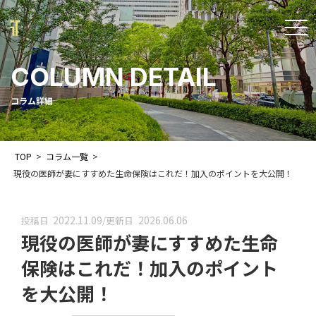
t
o
COLUMN DETAIL
g
g
コラム詳細
l
e
TOP
>
コラム一覧
>
n
現役の医師が妻にすすめた生命保険はこれだ！加入のポイントを大公開！
a
v
2022.11.09
2026.06.06
投稿日
/
更新日
i
現役の医師が妻にすすめた生命
g
保険はこれだ！加入のポイント
a
を大公開！
t