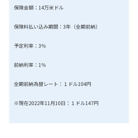
保険金額：14万米ドル
保険料払い込み期間：
3
年（全期前納）
予定利率：
3
％
前納利率：
1
％
全期前納為替レート：１ドル104円
※現在
2022
年
11
月
10
日：１ドル147円