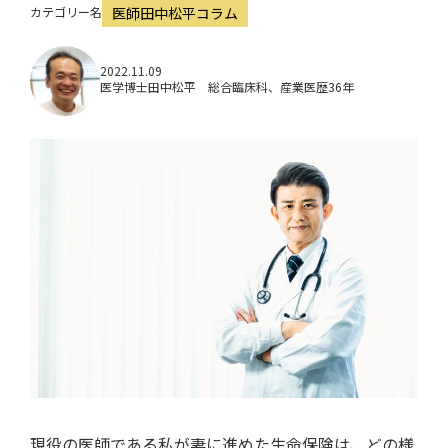
i
カテゴリー名
医師田中松平コラム
o
2022.11.09
n
医学博士田中松平 総合臨床科、産業医歴36年
現役の医師である私が妻に進めた生命保険は、どの様