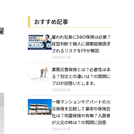
おすすめ記事
保
雇われ社長にD&O保険は必要？
経営判断で個人に損害賠償請求
されるリスクをFPが解説
2026.07.14
業務災害保険とは？必要性はあ
る？労災との違いは？の質問に
プロが回答いたします。
2024.04.03
一棟マンションやアパートの火
災保険を比較して最安の保険会
社は？地震保険の有無？入居者
が火災の時は？の質問に回答
2024.12.16