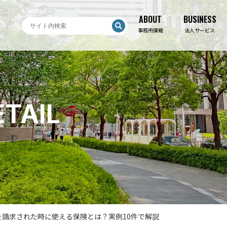
ABOUT
BUSINESS
ABOUT
BUSINESS
事務所情報
法人サービス
TAIL
請求された時に使える保険とは？実例10件で解説