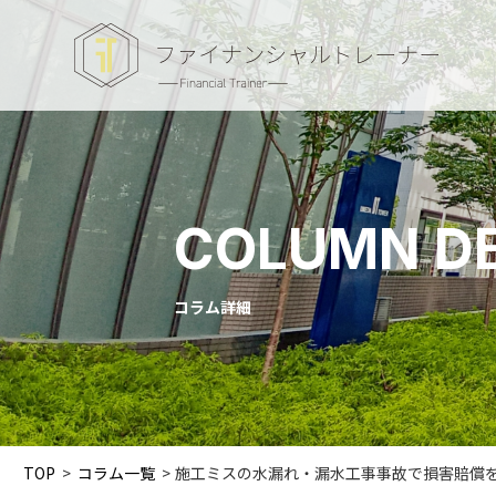
COLUMN DE
コラム詳細
TOP
>
コラム一覧
>
施工ミスの水漏れ・漏水工事事故で損害賠償を