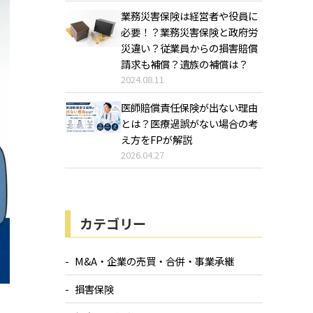
業務災害保険は経営者や役員に
必要！？業務災害保険と政府労
災違い？従業員からの損害賠償
請求も補償？遺族の補償は？
2024.08.11
医師賠償責任保険が出ない理由
とは？医療過誤がない場合の考
え方をFPが解説
2026.04.27
カテゴリー
M&A・企業の売買・合併・事業承継
損害保険