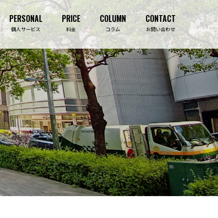
PERSONAL
PRICE
COLUMN
CONTACT
PERSONAL
PRICE
COLUMN
CONTACT
個人サービス
料金
コラム
お問い合わせ
吉祥寺事務所
ライフプランニング診断
事業保障コンサルティング
生命保険相談
決算・資金繰り対策
住宅購入相談
法人保険コンサルティング
資産形成相談
損害保険
介護施設紹介
福利厚生導入コンサルティング
セミナー・研修
補助金・助成金サポート
セミナー・研修事業