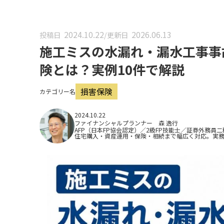
2024.10.22
2026.06.13
投稿日
/
更新日
施工ミスの水漏れ・漏水工事事
険とは？実例10件で解説
損害保険
カテゴリー名
2024.10.22
ファイナンシャルプランナー 森 逸行
AFP（日本FP協会認定）／2級FP技能士／証券外務員二
住宅購入・資産運用・保険・相続まで幅広く対応。実