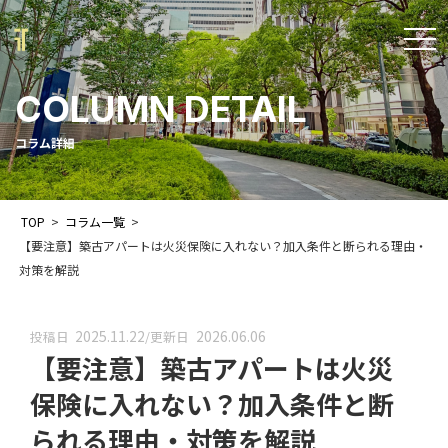
t
o
COLUMN DETAIL
g
g
コラム詳細
l
e
TOP
>
コラム一覧
>
n
【要注意】築古アパートは火災保険に入れない？加入条件と断られる理由・
a
対策を解説
v
i
2025.11.22
2026.06.06
投稿日
/
更新日
【要注意】築古アパートは火災
g
a
保険に入れない？加入条件と断
t
られる理由・対策を解説