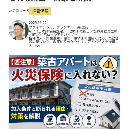
i
カテゴリー名
損害保険
o
n
2025.11.22
ファイナンシャルプランナー 森 逸行
AFP（日本FP協会認定）／2級FP技能士／証券外務員二種
／IFA／住宅ローンアドバイザー
住宅購入・資産運用・保険・相続まで幅広く対応。実務経
験に基づいた、現実的で分かりやすいアドバイスを提供し
ている。