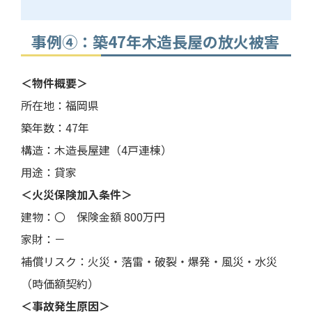
事例④：築47年木造長屋の放火被害
＜物件概要＞
所在地：福岡県
築年数：47年
構造：木造長屋建（4戸連棟）
用途：貸家
＜火災保険加入条件＞
建物：〇 保険金額 800万円
家財：－
補償リスク：火災・落雷・破裂・爆発・風災・水災
（時価額契約）
＜事故発生原因＞