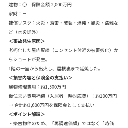
建物：〇 保険金額 2,000万円
家財：－
補償リスク：火災・落雷・破裂・爆発・風災・盗難な
ど（水災除外）
＜事故発生原因＞
老朽化した屋内配線（コンセント付近の被覆劣化）か
らショートが発生。
1階の一室から出火し、屋根裏まで延焼した。
＜損害内容と保険金の支払い＞
建物修理費用：約1,500万円
仮住まい費用補償（入居者一時対応費）：約100万円
→ 合計約1,600万円を保険金として支払い。
＜ポイント解説＞
・築古物件のため、「再調達価額」ではなく「時価