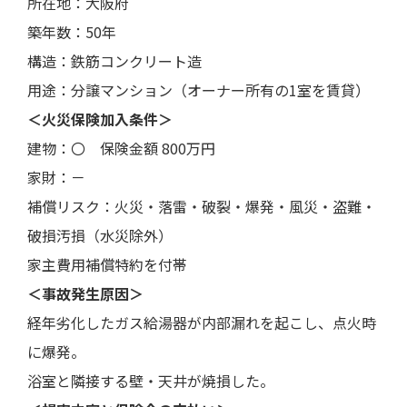
所在地：大阪府
築年数：50年
構造：鉄筋コンクリート造
用途：分譲マンション（オーナー所有の1室を賃貸）
＜火災保険加入条件＞
建物：〇 保険金額 800万円
家財：－
補償リスク：火災・落雷・破裂・爆発・風災・盗難・
破損汚損（水災除外）
家主費用補償特約を付帯
＜事故発生原因＞
経年劣化したガス給湯器が内部漏れを起こし、点火時
に爆発。
浴室と隣接する壁・天井が焼損した。