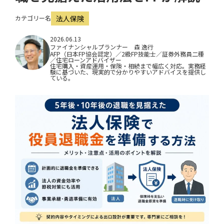
i
カテゴリー名
法人保険
o
n
2026.06.13
ファイナンシャルプランナー 森 逸行
AFP（日本FP協会認定）／2級FP技能士／証券外務員二種
／住宅ローンアドバイザー
住宅購入・資産運用・保険・相続まで幅広く対応。実務経
験に基づいた、現実的で分かりやすいアドバイスを提供し
ている。