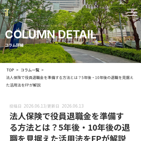
t
o
COLUMN DETAIL
g
g
コラム詳細
l
e
TOP
>
コラム一覧
>
n
法人保険で役員退職金を準備する方法とは？5年後・10年後の退職を見据え
a
た活用法をFPが解説
v
i
2026.06.13
2026.06.13
投稿日
/
更新日
法人保険で役員退職金を準備す
g
a
る方法とは？5年後・10年後の退
t
職を見据えた活用法をFPが解説