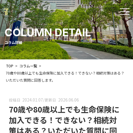
t
o
COLUMN DETAIL
g
g
コラム詳細
l
e
TOP
>
コラム一覧
>
n
70歳や80歳以上でも生命保険に加入できる！できない？相続対策はある？
a
いただいた質問に回答します。
v
i
2024.01.07
2026.06.06
投稿日
/
更新日
70歳や80歳以上でも生命保険に
g
a
加入できる！できない？相続対
t
策はある？いただいた質問に回