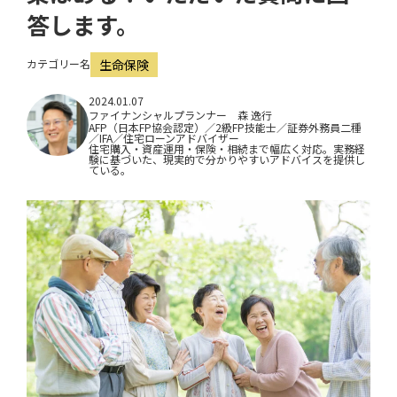
i
答します。
o
カテゴリー名
生命保険
n
2024.01.07
ファイナンシャルプランナー 森 逸行
AFP（日本FP協会認定）／2級FP技能士／証券外務員二種
／IFA／住宅ローンアドバイザー
住宅購入・資産運用・保険・相続まで幅広く対応。実務経
験に基づいた、現実的で分かりやすいアドバイスを提供し
ている。