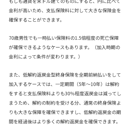
もしも通貨を米ドル建てのものにすると、円に比べて
金利が高いため、支払保険料に対して大きな保険金を
確保することができます。
70
歳男性でも一時払い保険料の
1.5
倍程度の死亡保障
が確保できるようなケースもあります。（加入時期の
金利によって条件が変わります。）
また、低解約返戻金型終身保険を全期前納払いをして
加入するケースでは、一定期間（
5
年～
10
年）は解約
をすると支払保険料よりも
30
％程度返戻金は減ってし
まうため、解約の制約を受ける分、通常の終身保険よ
りも大きな保障を確保できますし、低解約返戻金の期
間を経過後はより多くの解約返戻金を確保できます。