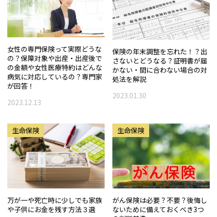
女性の専門保険って実際どうな
保険の年末調整を忘れた！？出
の？保障対象や出産・出産後で
さないとどうなる？証明書が届
の金額や女性医療特約はどんな
かない・間に合わない場合の対
病気に対応しているの？専門家
処法を解説
が回答！
2023.01.30
2023.12.13
生命保険
生命保険
万が一や死亡時に少しでも家族
がん保険は必要？不要？後悔し
や子供にお金を残す方法３選
ないために備えておくべき3つ