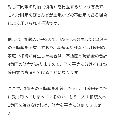
対して同等の対価（債務）を負担するという方法で、
これは財産のほとんどが土地などの不動産である場合
によく用いられる手法です。
例えば、相続人が子
2
人で、親が東京の中心部に
3
億円
の不動産を所有しており、現預金や株などは
1
億円の
家庭で相続が発生した場合は、不動産と現預金の合計
4
億円の財産がありますので、子で平等に分けるには
2
億円ずつ資産を分けることになります。
ここで、
3
億円の不動産を相続した人は、
1
億円分余計
に受け取ってしまっているので、もう一人の相続人へ
1
億円を渡さなければ、財産を平等に分割できませ
ん。