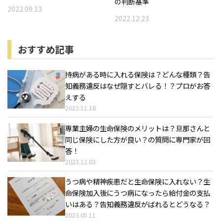
の判断基準
2022.09.13
2022.12.23
おすすめ記事
持病がある時に入れる保険は？どんな種類？告
知義務違反はなぜ隠すとバレる！？プロがお答
えする
2022.11.18
専業主婦の生命保険のメリットは？旦那さんと
同じ保険にした方が良い？の質問に専門家が回
答！
2023.12.03
うつ病や精神疾患だと生命保険に入れない？生
命保険加入後にうつ病になったら給付金の支払
いはある？告知義務違反がばれるとどうなる？
2023.05.11