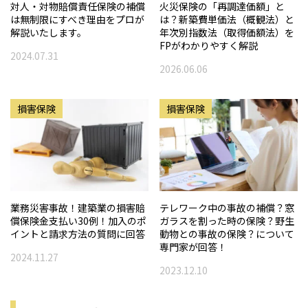
対人・対物賠償責任保険の補償
火災保険の「再調達価額」と
は無制限にすべき理由をプロが
は？新築費単価法（概観法）と
解説いたします。
年次別指数法（取得価額法）を
FPがわかりやすく解説
2024.07.31
2026.06.06
損害保険
損害保険
業務災害事故！建築業の損害賠
テレワーク中の事故の補償？窓
償保険金支払い30例！加入のポ
ガラスを割った時の保険？野生
イントと請求方法の質問に回答
動物との事故の保険？について
専門家が回答！
2024.11.27
2023.12.10