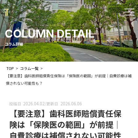
t
o
COLUMN DETAIL
g
g
コラム詳細
l
e
TOP
>
コラム一覧
>
n
【要注意】歯科医師賠償責任保険は「保険医の範囲」が前提｜自費診療は補
a
償されない可能性も？
v
i
2026.04.02
2026.06.06
投稿日
/
更新日
【要注意】歯科医師賠償責任保
g
a
険は「保険医の範囲」が前提｜
t
自費診療は補償されない可能性