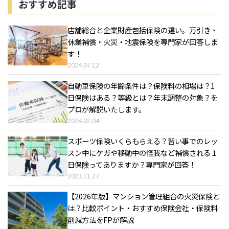
おすすめ記事
店舗総合と企業財産包括保険の違い。万引き・
休業補償・火災・地震保険を専門家が回答しま
す！
2024.07.12
自動車保険の年齢条件は？保険料の相場は？1
日保険はある？等級とは？年末調整の対象？を
プロが解説いたします。
2024.02.04
スポーツ保険いくらもらえる？習い事でのレッ
スン中にケガや移動中の怪我など補償される１
日保険ってありますか？専門家が回答！
2023.11.27
【2026年版】マンション管理組合の火災保険と
は？比較ポイント・おすすめ保険会社・保険料
削減方法をFPが解説