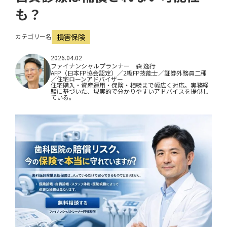
i
も？
o
カテゴリー名
損害保険
n
2026.04.02
ファイナンシャルプランナー 森 逸行
AFP（日本FP協会認定）／2級FP技能士／証券外務員二種
／住宅ローンアドバイザー
住宅購入・資産運用・保険・相続まで幅広く対応。実務経
験に基づいた、現実的で分かりやすいアドバイスを提供し
ている。