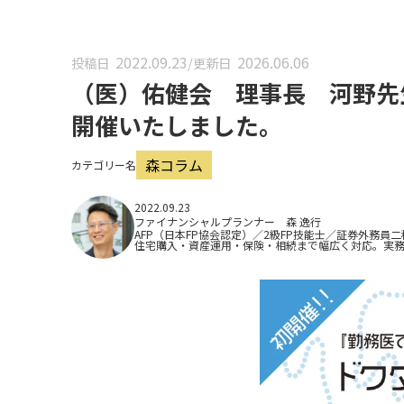
2022.09.23
2026.06.06
投稿日
/
更新日
（医）佑健会 理事長 河野先
開催いたしました。
森コラム
カテゴリー名
2022.09.23
ファイナンシャルプランナー 森 逸行
AFP（日本FP協会認定）／2級FP技能士／証券外務員二
住宅購入・資産運用・保険・相続まで幅広く対応。実