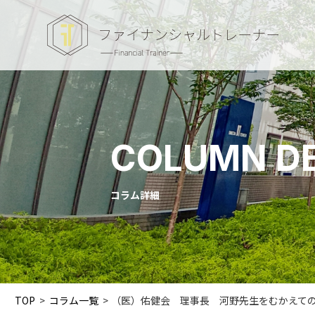
COLUMN DE
コラム詳細
TOP
>
コラム一覧
>
（医）佑健会 理事長 河野先生をむかえて