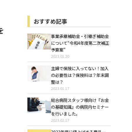
おすすめ記事
を
事業承継補助金・引継ぎ補助金
について“令和4年度第二次補正
予算案”
2023.01.20
主婦で保険に入ってない！加入
の必要性は？保険料は？年末調
整は？
2023.01.17
総合病院スタッフ様向け『お金
の基礎知識』の病院内セミナー
を行いました。
2023.02.17
2023年度に値上げする商品一