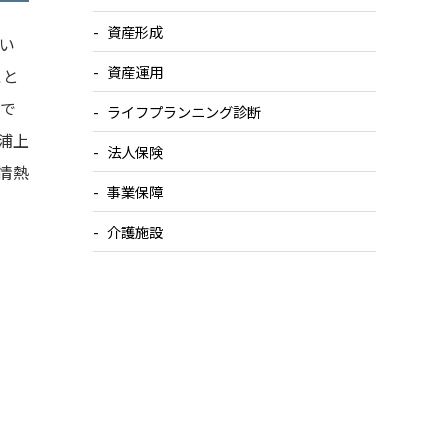
資産形成
い
資産運用
こと
で
ライフプランニング診断
浦上
法人保険
情熱
事業保障
介護施設