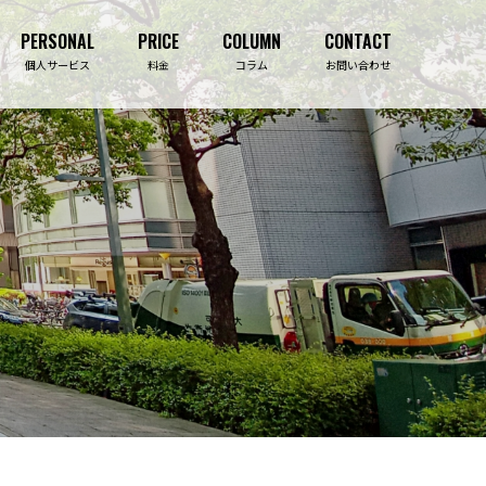
PERSONAL
PRICE
COLUMN
CONTACT
PERSONAL
PRICE
COLUMN
CONTACT
個人サービス
料金
コラム
お問い合わせ
吉祥寺事務所
ライフプランニング診断
事業保障コンサルティング
生命保険相談
決算・資金繰り対策
住宅購入相談
法人保険コンサルティング
資産形成相談
損害保険
介護施設紹介
福利厚生導入コンサルティング
セミナー・研修
補助金・助成金サポート
セミナー・研修事業