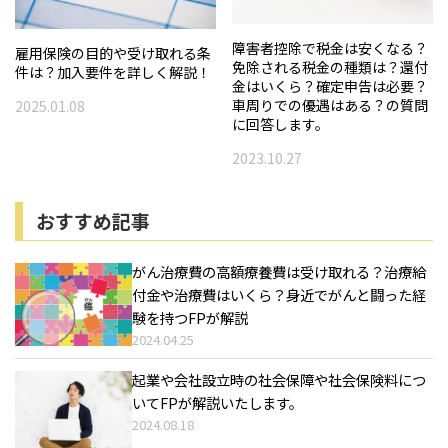
障害者控除で税金は安くなる？
雇用保険の目的や受け取れる条
免除される税金の種類は？還付
件は？加入要件を詳しく解説！
金はいくら？確定申告は必要？
車周りでの優遇はある？の質問
2025.01.08
に回答します。
2023.10.27
おすすめ記事
がん治療費の高額療養費は受け取れる？治療給
付金や治療費はいくら？身近でがんと闘った経
験を持つFPが解説
2024.04.25
起業や会社設立時の社会保障や社会保険料につ
いてFPが解説いたします。
2024.08.18