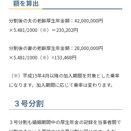
額を算出
分割後の夫の老齢厚生年金額：
42,000,000
円
×
5.481/1000
（※）＝
230,202
円
分割後の妻の老齢厚生年金額：
28,000,000
円
×
5.481/1000
（※）
=153,468
円
（※）平成
15
年
4
月以降の加入期間を対象とした乗率
になります。加入期間に応じて乗率は変わります。
３号分割
３号分割も婚姻期間中の厚生年金の記録を当事者間で