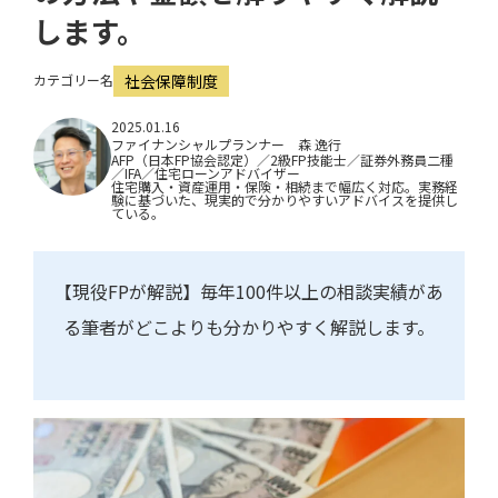
i
します。
o
カテゴリー名
社会保障制度
n
2025.01.16
ファイナンシャルプランナー 森 逸行
AFP（日本FP協会認定）／2級FP技能士／証券外務員二種
／IFA／住宅ローンアドバイザー
住宅購入・資産運用・保険・相続まで幅広く対応。実務経
験に基づいた、現実的で分かりやすいアドバイスを提供し
ている。
【現役FPが解説】毎年100件以上の相談実績があ
る筆者がどこよりも分かりやすく解説します。