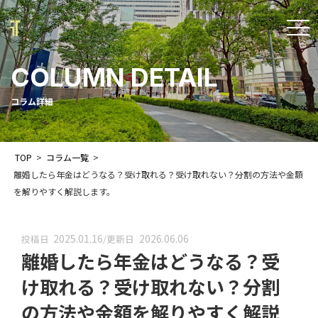
t
o
COLUMN DETAIL
g
g
コラム詳細
l
e
TOP
>
コラム一覧
>
n
離婚したら年金はどうなる？受け取れる？受け取れない？分割の方法や金額
a
を解りやすく解説します。
v
i
2025.01.16
2026.06.06
投稿日
/
更新日
離婚したら年金はどうなる？受
g
a
け取れる？受け取れない？分割
t
の方法や金額を解りやすく解説