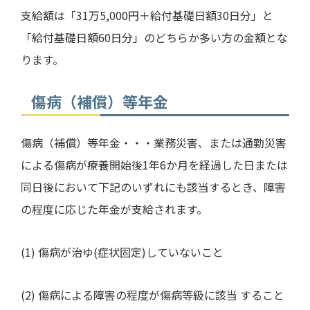
支給額は「
31
万
5,000
円＋給付基礎日額
30
日分」と
「給付基礎日額
60
日分」のどちらか多い方の金額とな
ります。
傷病（補償）等年金
傷病（補償）等年金・・・業務災害、または通勤災害
による傷病が療養開始後
1
年
6
か月を経過した日または
同日後において下記のいずれにも該当するとき、障害
の程度に応じた年金が支給されます。
(1)
傷病が治ゆ
(
症状固定
)
していないこと
(2)
傷病による障害の程度が傷病等級に該当 すること