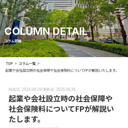
t
o
COLUMN DETAIL
g
g
コラム詳細
l
e
TOP
>
コラム一覧
>
n
起業や会社設立時の社会保障や社会保険料についてFPが解説いたします。
a
v
2024.08.18
2026.06.06
投稿日
/
更新日
i
起業や会社設立時の社会保障や
g
社会保険料についてFPが解説い
a
たします。
t