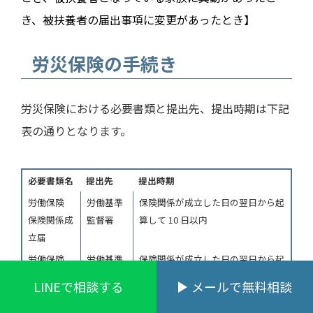
き、被扶養者の届出事項に変更があったとき】
労災保険の手続き
労災保険における必要書類と提出先、提出時期は下記
表の通りとなります。
必要書類名
提出先
提出時期
労働保険
労働基準
保険関係が成立した日の翌日から起
保険関係成
監督署
算して 10 日以内
立届
労働保険
労働基準
保険関係が成立した日の翌日から起
概算保険料
監督署
算して 50 日以内
LINEで相談する
メールで無料相談
申告書