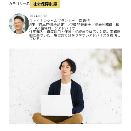
i
カテゴリー名
社会保障制度
o
2024.08.18
ファイナンシャルプランナー 森 逸行
n
AFP（日本FP協会認定）／2級FP技能士／証券外務員二種
／IFA／住宅ローンアドバイザー
住宅購入・資産運用・保険・相続まで幅広く対応。実務経
験に基づいた、現実的で分かりやすいアドバイスを提供し
ている。