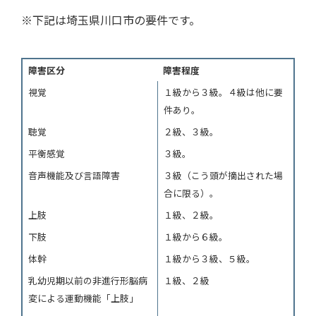
※下記は埼玉県川口市の要件です。
障害区分
障害程度
視覚
１級から３級。４級は他に要
件あり。
聴覚
２級、３級。
平衡感覚
３級。
音声機能及び言語障害
３級（こう頭が摘出された場
合に限る）。
上肢
１級、２級。
下肢
１級から６級。
体幹
１級から３級、５級。
乳幼児期以前の非進行形脳病
１級、２級
変による運動機能「上肢」