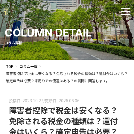
t
o
COLUMN DETAIL
g
g
コラム詳細
l
e
TOP
>
コラム一覧
>
n
障害者控除で税金は安くなる？免除される税金の種類は？還付金はいくら？
a
確定申告は必要？車周りでの優遇はある？の質問に回答します。
v
i
2023.10.27
2026.06.06
投稿日
/
更新日
障害者控除で税金は安くなる？
g
a
免除される税金の種類は？還付
t
金はいくら？確定申告は必要？