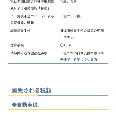
乳幼児期以前の非進行形脳病
１級、３級。
変による運動機能「移動」
ヒト免疫不全ウイルスによる
１級から３級。
免疫機能、肝臓
戦傷病者手帳
身体障碍者手帳の減免の範囲
に準ずる。
療育手帳
〇A、A
精神障碍者保健福祉手帳
１級でかつ自立支援医療（精
神通院）を受けている方。
減免される税額
◆自動車税