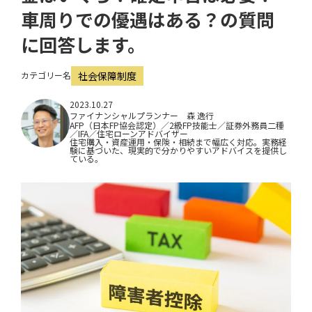
i
車周りでの優遇はある？の質問
o
に回答します。
n
カテゴリー名
社会保障制度
2023.10.27
ファイナンシャルプランナー 森 逸行
AFP（日本FP協会認定）／2級FP技能士／証券外務員二種
／IFA／住宅ローンアドバイザー
住宅購入・資産運用・保険・相続まで幅広く対応。実務経
験に基づいた、現実的で分かりやすいアドバイスを提供し
ている。