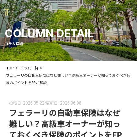
t
o
COLUMN DETAIL
g
g
コラム詳細
l
e
TOP
>
コラム一覧
>
n
フェラーリの自動車保険はなぜ難しい？高級車オーナーが知っておくべき保
a
険のポイントをFPが解説
v
i
2026.05.22
2026.06.06
投稿日
/
更新日
フェラーリの自動車保険はなぜ
g
a
難しい？高級車オーナーが知っ
t
ておくべき保険のポイントをFP