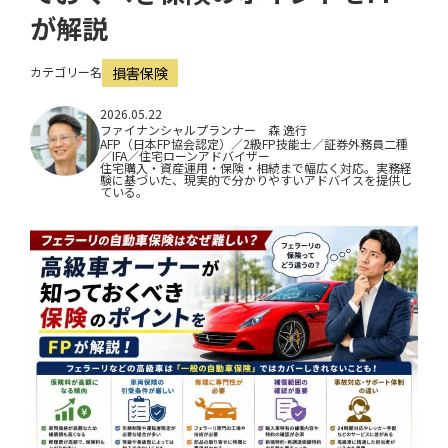
i
が解説
o
カテゴリー名
損害保険
n
2026.05.22
ファイナンシャルプランナー 森 逸行
AFP（日本FP協会認定）／2級FP技能士／証券外務員二種
／IFA／住宅ローンアドバイザー
住宅購入・資産運用・保険・相続まで幅広く対応。実務経
験に基づいた、現実的で分かりやすいアドバイスを提供し
ている。