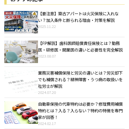
【要注意】築古アパートは火災保険に入れな
い？加入条件と断られる理由・対策を解説
2025.11.22
【FP解説】歯科医師賠償責任保険とは？勤務
医・研修医・開業医の違いと必要性を完全解説
2023.08.07
業務災害補償保険と労災の違いとは？労災却下
でも補償される？精神障害・うつ病の取扱いを
社労士が解説
2024.07.20
自動車保険の代車特約は必要か？修理費用補償
特約とは？入る？入らない？特約の特徴を専門
家が回答！
2024.02.17