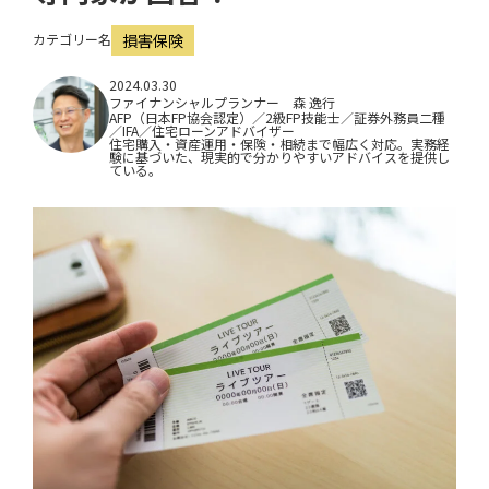
i
カテゴリー名
損害保険
o
n
2024.03.30
ファイナンシャルプランナー 森 逸行
AFP（日本FP協会認定）／2級FP技能士／証券外務員二種
／IFA／住宅ローンアドバイザー
住宅購入・資産運用・保険・相続まで幅広く対応。実務経
験に基づいた、現実的で分かりやすいアドバイスを提供し
ている。