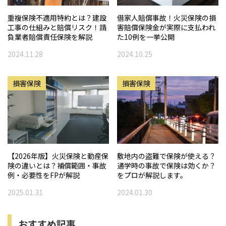
重複保険不適用特約とは？建設
借家人賠償事故！火災保険の損
工事の仕組みと賠償リスク！請
害賠償保険金が実際に支払われ
負業者賠償責任保険を解説
た10例を一挙公開
2024.11.28
2024.10.25
損害保険
損害保険
【2026年版】火災保険と動産保
敷地内の盗難で保険が使える？
険の違いとは？補償範囲・事故
通学時の事故で保険は効くか？
例・必要性をFPが解説
をプロが解説します。
2025.01.31
2024.01.30
おすすめ記事