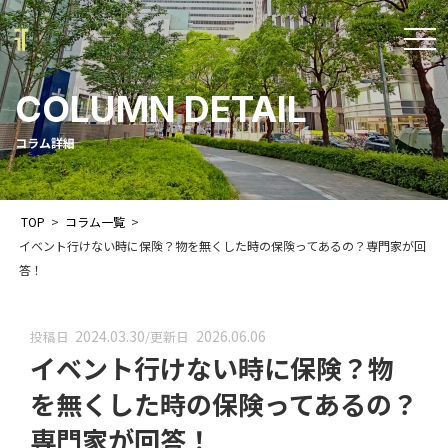
t
o
COLUMN DETAIL
g
g
コラム詳細
l
e
TOP
>
コラム一覧
>
n
イベント行けない時に保険？物を無くした時の保険ってあるの？専門家が回
a
答！
v
i
2024.03.30
2026.06.06
投稿日
/
更新日
イベント行けない時に保険？物
g
a
を無くした時の保険ってあるの？
t
専門家が回答！