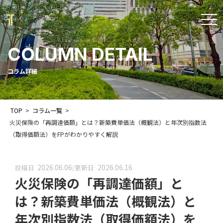
t
o
COLUMN DETAIL
g
g
コラム詳細
l
e
TOP
>
コラム一覧
>
n
火災保険の「再調達価額」とは？新築費単価法（概観法）と年次別指数法
a
（取得価額法）をFPがわかりやすく解説
v
i
2026.06.06
2026.06.16
投稿日
/
更新日
火災保険の「再調達価額」と
g
a
は？新築費単価法（概観法）と
t
年次別指数法（取得価額法）を