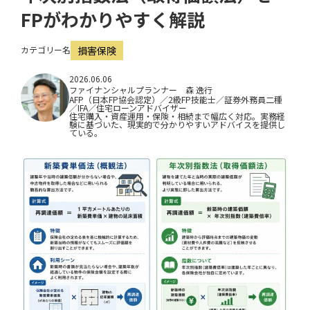
i
FPがわかりやすく解説
o
カテゴリー名
損害保険
n
2026.06.06
ファイナンシャルプランナー 森 逸行
AFP（日本FP協会認定）／2級FP技能士／証券外務員二種
／IFA／住宅ローンアドバイザー
住宅購入・資産運用・保険・相続まで幅広く対応。実務経
験に基づいた、現実的で分かりやすいアドバイスを提供し
ている。