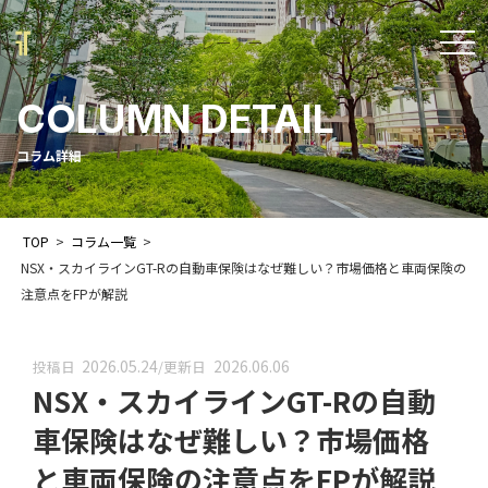
t
o
COLUMN DETAIL
g
g
コラム詳細
l
e
TOP
>
コラム一覧
>
n
NSX・スカイラインGT-Rの自動車保険はなぜ難しい？市場価格と車両保険の
a
注意点をFPが解説
v
i
2026.05.24
2026.06.06
投稿日
/
更新日
NSX・スカイラインGT-Rの自動
g
a
車保険はなぜ難しい？市場価格
t
と車両保険の注意点をFPが解説