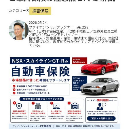
i
カテゴリー名
損害保険
o
n
2026.05.24
ファイナンシャルプランナー 森 逸行
AFP（日本FP協会認定）／2級FP技能士／証券外務員二種
／IFA／住宅ローンアドバイザー
住宅購入・資産運用・保険・相続まで幅広く対応。実務経
験に基づいた、現実的で分かりやすいアドバイスを提供し
ている。