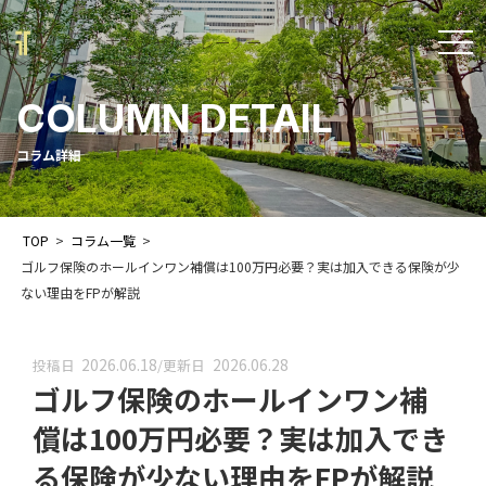
t
o
COLUMN DETAIL
g
g
コラム詳細
l
e
TOP
>
コラム一覧
>
n
ゴルフ保険のホールインワン補償は100万円必要？実は加入できる保険が少
a
ない理由をFPが解説
v
i
2026.06.18
2026.06.28
投稿日
/
更新日
ゴルフ保険のホールインワン補
g
a
償は100万円必要？実は加入でき
t
る保険が少ない理由をFPが解説