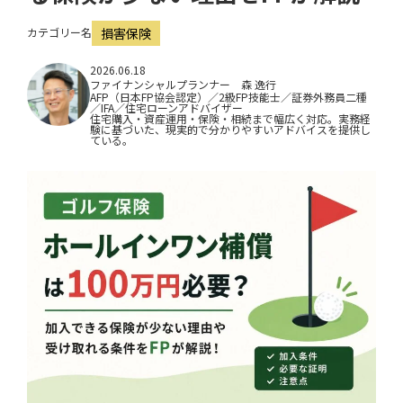
i
カテゴリー名
損害保険
o
n
2026.06.18
ファイナンシャルプランナー 森 逸行
AFP（日本FP協会認定）／2級FP技能士／証券外務員二種
／IFA／住宅ローンアドバイザー
住宅購入・資産運用・保険・相続まで幅広く対応。実務経
験に基づいた、現実的で分かりやすいアドバイスを提供し
ている。