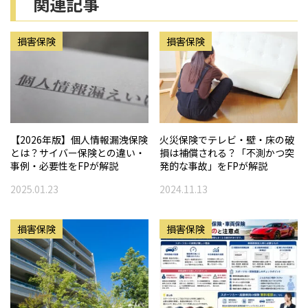
関連記事
損害保険
損害保険
【2026年版】個人情報漏洩保険
火災保険でテレビ・壁・床の破
とは？サイバー保険との違い・
損は補償される？「不測かつ突
事例・必要性をFPが解説
発的な事故」をFPが解説
2025.01.23
2024.11.13
損害保険
損害保険